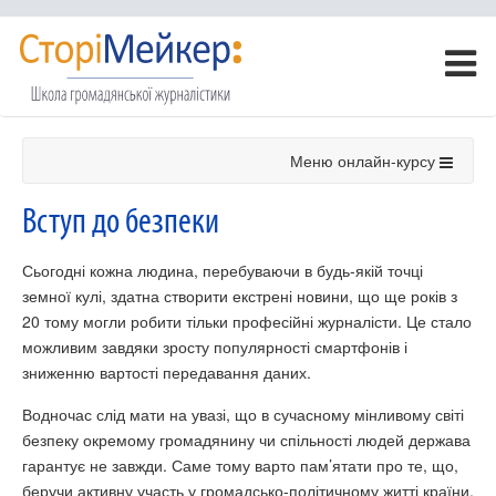
Меню онлайн-курсу
Вступ до безпеки
Сьогодні кожна людина, перебуваючи в будь-якій точці
земної кулі, здатна створити екстрені новини, що ще років з
20 тому могли робити тільки професійні журналісти. Це стало
можливим завдяки зросту популярності смартфонів і
зниженню вартості передавання даних.
Водночас слід мати на увазі, що в сучасному мінливому світі
безпеку окремому громадянину чи спільності людей держава
гарантує не завжди. Саме тому варто пам’ятати про те, що,
беручи активну участь у громадсько-політичному житті країни,