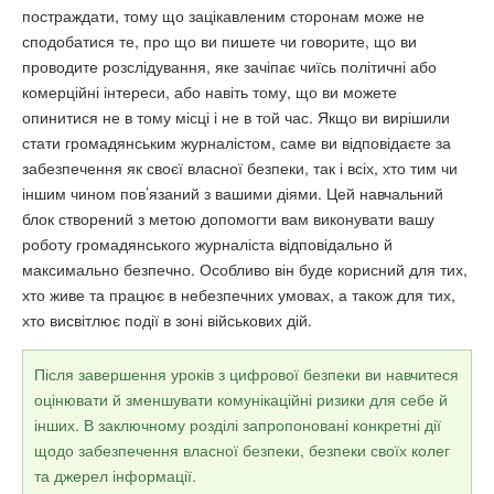
постраждати, тому що зацікавленим сторонам може не
сподобатися те, про що ви пишете чи говорите, що ви
проводите розслідування, яке зачіпає чиїсь політичні або
комерційні інтереси, або навіть тому, що ви можете
опинитися не в тому місці і не в той час. Якщо ви вирішили
стати громадянським журналістом, саме ви відповідаєте за
забезпечення як своєї власної безпеки, так і всіх, хто тим чи
іншим чином пов’язаний з вашими діями. Цей навчальний
блок створений з метою допомогти вам виконувати вашу
роботу громадянського журналіста відповідально й
максимально безпечно. Особливо він буде корисний для тих,
хто живе та працює в небезпечних умовах, а також для тих,
хто висвітлює події в зоні військових дій.
Після завершення уроків з цифрової безпеки ви навчитеся
оцінювати й зменшувати комунікаційні ризики для себе й
інших. В заключному розділі запропоновані конкретні дії
щодо забезпечення власної безпеки, безпеки своїх колег
та джерел інформації.