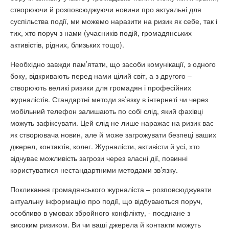
створюючи й розповсюджуючи новини про актуальні для
суспільства події, ми можемо наразити на ризик як себе, так і
тих, хто поруч з нами (учасників подій, громадянських
активістів, рідних, близьких тощо).
Необхідно завжди пам’ятати, що засоби комунікації, з одного
боку, відкривають перед нами цілий світ, а з другого –
створюють великі ризики для громадян і професійних
журналістів. Стандартні методи зв’язку в інтернеті чи через
мобільний телефон залишають по собі слід, який фахівці
можуть зафіксувати. Цей слід не лише наражає на ризик вас
як створювача новин, але й може загрожувати безпеці ваших
джерел, контактів, колег. Журналісти, активісти й усі, хто
відчуває можливість загрози через власні дії, повинні
користуватися нестандартними методами зв’язку.
Покликання громадянського журналіста – розповсюджувати
актуальну інформацію про події, що відбуваються поруч,
особливо в умовах збройного конфлікту, - поєднане з
високим ризиком. Ви чи ваші джерела й контакти можуть