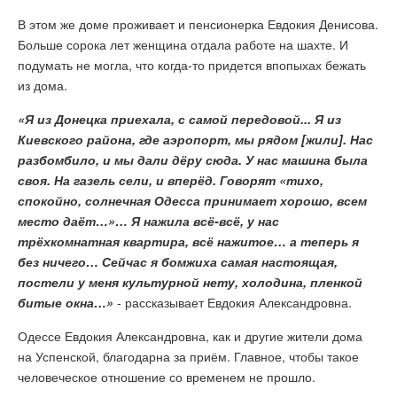
В этом же доме проживает и пенсионерка Евдокия Денисова.
Больше сорока лет женщина отдала работе на шахте. И
подумать не могла, что когда-то придется впопыхах бежать
из дома.
«Я из Донецка приехала, с самой передовой... Я из
Киевского района, где аэропорт, мы рядом [жили]. Нас
разбомбило, и мы дали дёру сюда. У нас машина была
своя. На газель сели, и вперёд. Говорят «тихо,
спокойно, солнечная Одесса принимает хорошо, всем
место даёт…»… Я нажила всё-всё, у нас
трёхкомнатная квартира, всё нажитое… а теперь я
без ничего… Сейчас я бомжиха самая настоящая,
постели у меня культурной нету, холодина, пленкой
битые окна…»
- рассказывает Евдокия Александровна.
Одессе Евдокия Александровна, как и другие жители дома
на Успенской, благодарна за приём. Главное, чтобы такое
человеческое отношение со временем не прошло.