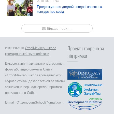
20.10.2021, 10:49
Продовжується дедлайн подачі заявок на
конкурс про ковід
Більше новин...
Проект створено за
2016-2026 ©
СторіМейкер: школа
громадянської журналістики
підтримки
Використання навчальних матеріалів,
фото або відео сюжетів Сайту
«СторіМейкер: школа громадянської
журналістики» дозволяється за умови
зазначення першоджерела і прямого
посилання на Сайт.
E-mail: CitizenJournSchool@gmail.com