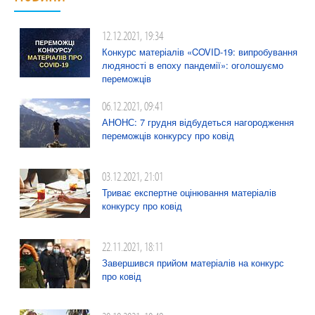
12.12.2021, 19:34
Конкурс матеріалів «COVID-19: випробування
людяності в епоху пандемії»: оголошуємо
переможців
06.12.2021, 09:41
АНОНС: 7 грудня відбудеться нагородження
переможців конкурсу про ковід
03.12.2021, 21:01
Триває експертне оцінювання матеріалів
конкурсу про ковід
22.11.2021, 18:11
Завершився прийом матеріалів на конкурс
про ковід