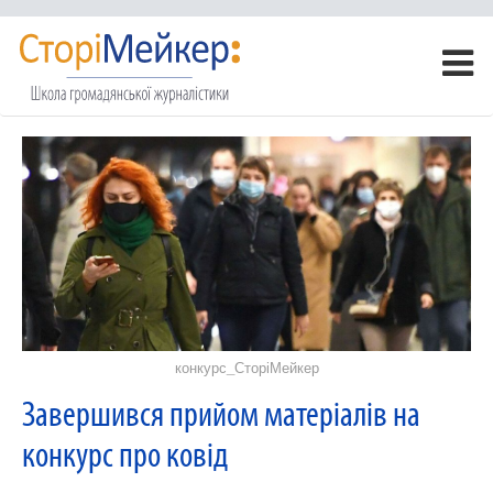
конкурс_СторіМейкер
Завершився прийом матеріалів на
конкурс про ковід