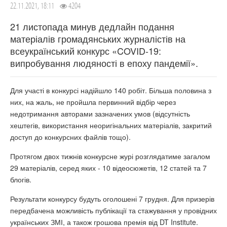
22.11.2021, 18:11
4204
21 листопада минув дедлайн подання
матеріалів громадянських журналістів на
всеукраїнський конкурс «COVID-19:
випробування людяності в епоху пандемії».
Для участі в конкурсі надійшло 140 робіт. Більша половина з
них, на жаль, не пройшла первинний відбір через
недотримання авторами зазначених умов (відсутність
хештегів, використання неоригінальних матеріалів, закритий
доступ до конкурсних файлів тощо).
Протягом двох тижнів конкурсне журі розглядатиме загалом
29 матеріалів, серед яких - 10 відеосюжетів, 12 статей та 7
блогів.
Результати конкурсу будуть оголошені 7 грудня. Для призерів
передбачена можливість публікації та стажування у провідних
українських ЗМІ, а також грошова премія від DT Institute.